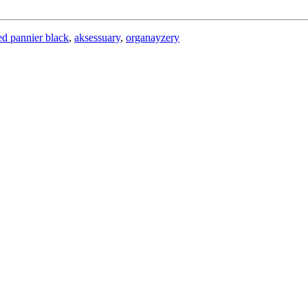
ted pannier black
,
aksessuary
,
organayzery